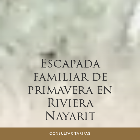
Escapada
familiar de
primavera en
Riviera
Nayarit
VACACIONES FAMILIARES DE LUJO
EN LA COSTA DEL PACÍFICO
CONSULTAR TARIFAS
MEXICANO